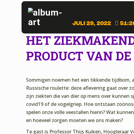
JULI 29, 2022
51:2
HET ZIEKMAKEND
PRODUCT VAN DE
Sommigen noemen het een tikkende tijdbom, 
Russische roulette: deze aflevering gaat over 
zijn ziekten die van dier op mens over kunnen s
covid19 of de vogelgriep. Hoe ontstaan zoönos
spelen onze volle veestallen hierin? Wat kunne
en hoeveel zorgen moeten we ons maken?
Te gast is Professor Thijs Kuiken, Hoogleraar V