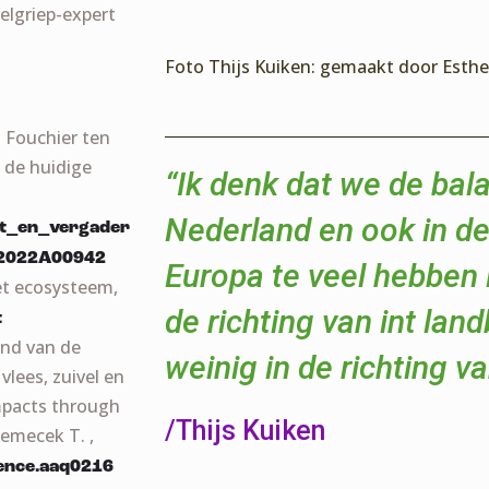
elgriep-expert
Foto Thijs Kuiken: gemaakt door Esth
 Fouchier ten
 de huidige
“Ik denk dat we de bala
i
Nederland en ook in de
at_en_vergader
d=2022A00942
Europa te veel hebben 
het ecosysteem,
de richting van int lan
t
ind van de
weinig in de richting va
lees, zuivel en
mpacts through
/Thijs Kuiken
Nemecek T. ,
ience.aaq0216