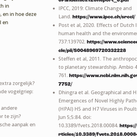
0Pandemics%20Report_0.pdf
h in
IPCC, 2019: Climate Change and
, en in hoe deze
Land.
https://www.ipcc.ch/srccl/
l en
Post et al, 2020. Effects of Dutch
human health and the environment
737:139702.
https://www.scienced
cle/pii/S0048969720332228
Steffen et al, 2011. The anthropo
to planetary stewardship. Ambio 
761.
https://www.ncbi.nlm.nih.g
xtra zorgelijk?
7752/
de vogelgriep:
Dhingra et al. Geographical and Hi
Emergences of Novel Highly Path
 andere
(HPAI) H5 and H7 Viruses in Poultr
 te zijn?
Jun 5;5:84. doi:
ische aanpak en
10.3389/fvets.2018.00084.
https:/
rticles/10.3389/fvets.2018.00084