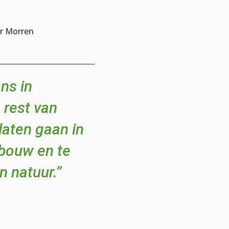
er Morren
ns in
 rest van
laten gaan in
dbouw en te
n natuur.”