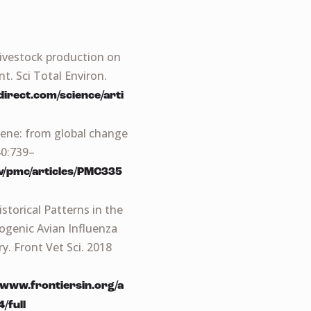
 livestock production on
. Sci Total Environ.
irect.com/science/arti
cene: from global change
40:739–
ov/pmc/articles/PMC335
storical Patterns in the
ogenic Avian Influenza
y. Front Vet Sci. 2018
/www.frontiersin.org/a
/full