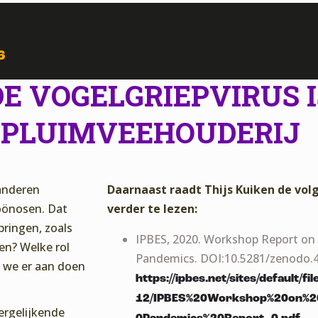
6
E VOGELGRIEPVIRUS I
 PLUIMVEEHOUDERIJ
anderen
Daarnaast raadt Thijs Kuiken de vo
zoönosen. Dat
verder te lezen:
pringen, zoals
IPBES, 2020. Workshop Report on 
en? Welke rol
Pandemics. DOI:10.5281/zenodo.
n we er aan doen
https://ipbes.net/sites/default/fi
12/IPBES%20Workshop%20on%20
ergelijkende