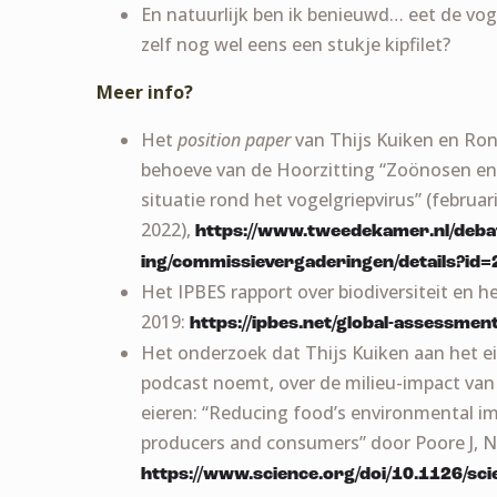
En natuurlijk ben ik benieuwd… eet de vog
zelf nog wel eens een stukje kipfilet?
Meer info?
Het
position paper
van Thijs Kuiken en Ron
behoeve van de Hoorzitting “Zoönosen en
situatie rond het vogelgriepvirus” (februar
2022),
https://www.tweedekamer.nl/deb
ing/commissievergaderingen/details?i
Het IPBES rapport over biodiversiteit en 
2019:
https://ipbes.net/global-assessmen
Het onderzoek dat Thijs Kuiken aan het e
podcast noemt, over de milieu-impact van v
eieren: “Reducing food’s environmental i
producers and consumers” door Poore J, 
https://www.science.org/doi/10.1126/sc