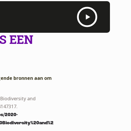
S EEN
lgende bronnen aan om
Biodiversity and
4147317.
les/2020-
Biodiversity%20and%2