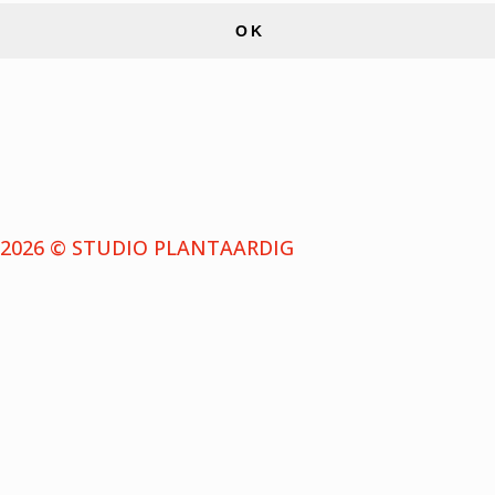
OK
2026 © STUDIO PLANTAARDIG
NIEUWSBRIEF
Schrijf je in voor de nieuwsbrief en ontvang bericht
wanneer we een nieuwe aflevering uitbrengen.