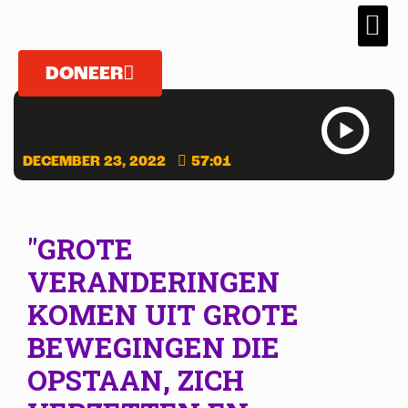
DONEER
DECEMBER 23, 2022
57:01
"GROTE
VERANDERINGEN
KOMEN UIT GROTE
BEWEGINGEN DIE
OPSTAAN, ZICH