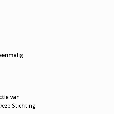
 eenmalig
ctie van
Deze Stichting