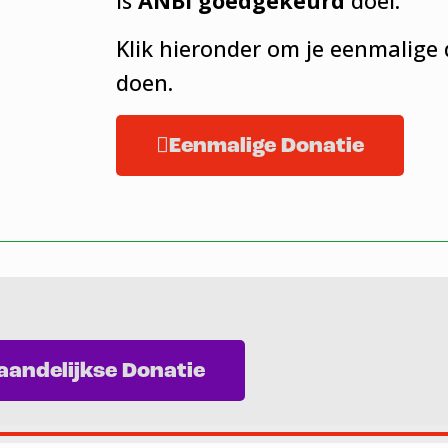
is
ANBI goedgekeurd
doel.
Klik hieronder om je eenmalige 
doen.
Eenmalige Donatie
andelijkse Donatie