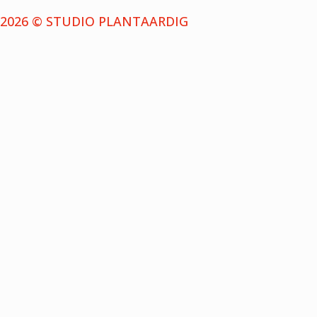
2026 © STUDIO PLANTAARDIG
NIEUWSBRIEF
Schrijf je in voor de nieuwsbrief en ontvang bericht
wanneer we een nieuwe aflevering uitbrengen.
MELD JE AAN
{{playListTitle}}