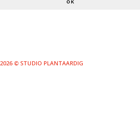
OK
2026 © STUDIO PLANTAARDIG
NIEUWSBRIEF
Schrijf je in voor de nieuwsbrief en ontvang bericht
wanneer we een nieuwe aflevering uitbrengen.