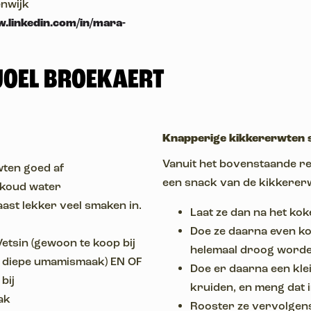
enwijk
w.linkedin.com/in/mara-
JOEL BROEKAERT
Knapperige kikkererwten 
Vanuit het bovenstaande rec
ten goed af
een snack van de kikkerer
 koud water
ast lekker veel smaken in.
Laat ze dan na het ko
Doe ze daarna even ko
etsin (gewoon te koop bij
helemaal droog word
 diepe umamismaak) EN OF
Doe er daarna een klein
bij
kruiden, en meng dat 
ak
Rooster ze vervolgens