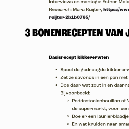
Interviews en montage: Esther Mol
Research: Mara Ruijter,
https://ww
ruijter-2b1b0765/
3 BONENRECEPTEN VAN 
Basisrecept kikkererwten
Spoel de gedroogde kikkererw
Zet ze savonds in een pan met
Doe daar wat zout in en daarna
Bijvoorbeeld:
Paddestoelenbouillon of V
de supermarkt, voor een
Doe er een laurierblaadje 
En wat kruiden naar sma