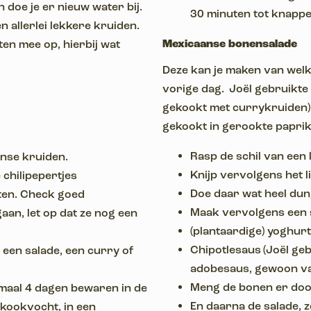
n doe je er nieuw water bij.
30 minuten tot knapp
n allerlei lekkere kruiden.
Mexicaanse bonensalade
nten mee op, hierbij wat
Deze kan je maken van welk
vorige dag. Joël gebruikte
gekookt met currykruiden)
gekookt in gerookte papri
Rasp de schil van een
anse kruiden.
Knijp vervolgens het 
chilipepertjes
Doe daar wat heel dun
ten. Check goed
Maak vervolgens een 
aan, let op dat ze nog een
(plantaardige) yoghurt
Chipotlesaus (Joël ge
 een salade, een curry of
adobesaus, gewoon va
Meng de bonen er do
nimaal 4 dagen bewaren in de
En daarna de salade, 
 kookvocht, in een