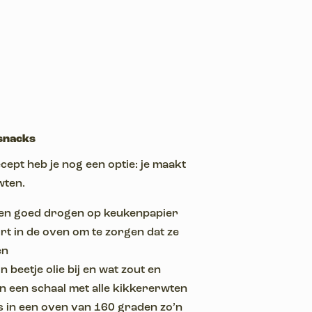
snacks
ept heb je nog een optie: je maakt
wten.
ken goed drogen op keukenpapier
rt in de oven om te zorgen dat ze
en
 beetje olie bij en wat zout en
in een schaal met alle kikkererwten
 in een oven van 160 graden zo’n