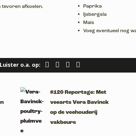
Paprika
n tevoren afkoelen.
Ijsbergsla
Mais
Voeg eventueel nog wat 
Luister o.a. op:
#120 Reportage: Met
en
veearts Vera Bavinck
op de veehouderij
vakbeurs