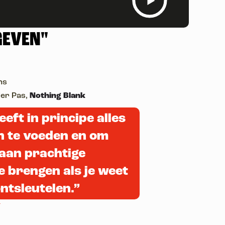
GEVEN"
ns
der Pas,
Nothing Blank
eft in principe alles
en te voeden en om
aan prachtige
 brengen als je weet
ontsleutelen.”
t