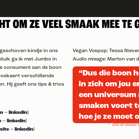
T OM ZE VEEL SMAAK MEE TE 
geschoven kindje in ons
Vegan Voxpop: Tessa Steve
eluik ga ik met Jumbo in
Audio mixage: Marlon van 
e consument aan de boon
“Dus die boon he
Broekaert verschillende
in zich om jou 
. Hij geeft ons tips & trics
een universum 
smaken voort te
am
–
linkedin
)
hoe je ze moet 
e
–
linkedin
)
– Joël Broekaer
site
–
linkedin
)