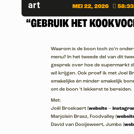
MEI 22, 2026
58:33
“GEBRUIK HET KOOKVOCH
Waarom is de boon toch zo’n onder
menu? In het tweede del van dit twe
gesprek over hoe de supermarkt d
wil krijgen. Ook proef ik met Joel 
smakelijke én minder smakelijk bonen
om de boon ‘t lekkerst te bereiden.
Met:
Joël Broekaert (
website
–
instagr
Marjolein Brasz, Foodvalley (
websit
David van Dooijeweert, Jumbo (
web