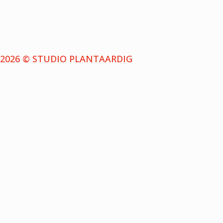
2026 © STUDIO PLANTAARDIG
NIEUWSBRIEF
Schrijf je in voor de nieuwsbrief en ontvang bericht 
{{playListTitle}}