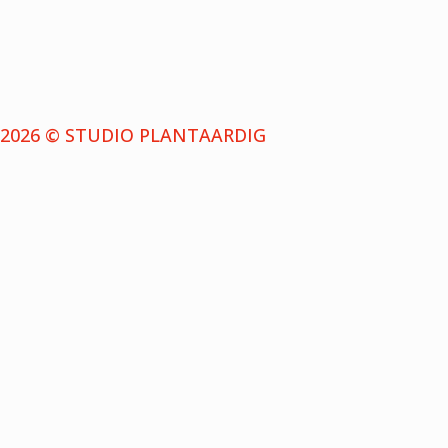
2026 © STUDIO PLANTAARDIG
NIEUWSBRIEF
Schrijf je in voor de nieuwsbrief en ontvang bericht
wanneer we een nieuwe aflevering uitbrengen.