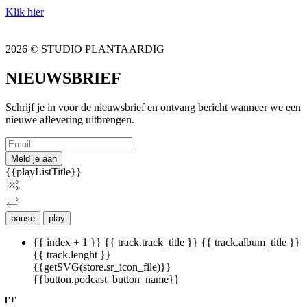
Klik hier
2026 © STUDIO PLANTAARDIG
NIEUWSBRIEF
Schrijf je in voor de nieuwsbrief en ontvang bericht wanneer we een
nieuwe aflevering uitbrengen.
Meld je aan
{{playListTitle}}
pause
play
{{ index + 1 }}
{{ track.track_title }}
{{ track.album_title }}
{{ track.lenght }}
{{getSVG(store.sr_icon_file)}}
{{button.podcast_button_name}}