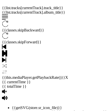
{{list.tracks[currentTrack].track_title}}
{{list.tracks[currentTrack].album_title}}
{{classes.skipBackward}}
{{classes.skipForward}}
{{this.mediaPlayer.getPlaybackRate()}}X
{{ currentTime }}
{{ totalTime }}
{{getSVG(store.sr_icon_file)}}