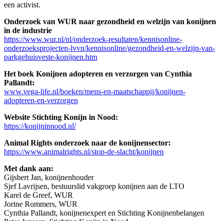
een activist.
Onderzoek van WUR naar gezondheid en welzijn van konijnen
in de industrie
https://www.wur.nl/nl/onderzoek-resultaten/kennisonline-
onderzoeksprojecten-lvvn/kennisonline/gezondheid-en-welzijn-van-
parkgehuisveste-konijnen.htm
Het boek Konijnen adopteren en verzorgen van Cynthia
Pallandt:
www.vega-life.nl/boeken/mens-en-maatschappij/konijnen-
adopteren-en-verzorgen
Website Stichting Konijn in Nood:
https://konijninnood.nl/
Animal Rights onderzoek naar de konijnensector:
https://www.animalrights.nl/stop-de-slacht/konijnen
Met dank aan:
Gijsbert Jan, konijnenhouder
Sjef Lavrijsen, bestuurslid vakgroep konijnen aan de LTO
Karel de Greef, WUR
Jorine Rommers, WUR
Cynthia Pallandt, konijnenexpert en Stichting Konijnenbelangen