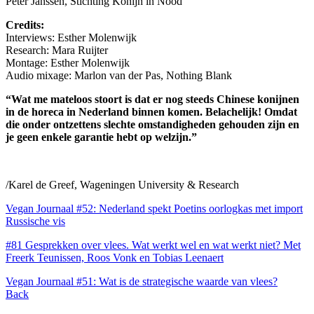
Peter Janssen, Stichting Konijn in Nood
Credits:
Interviews: Esther Molenwijk
Research: Mara Ruijter
Montage: Esther Molenwijk
Audio mixage: Marlon van der Pas, Nothing Blank
“
Wat me
mateloos
stoort
is
dat
er
nog
steeds Chinese
konijnen
in de
horeca
in Nederland
binnen
komen
.
Belachelijk
! Omdat
die
onder
ontzettens
slechte
omstandigheden
gehouden
zijn
en
je
geen
enkele
garantie
hebt
op
welzijn
.
”
/
Karel de Greef, Wageningen University & Research
Vegan Journaal #52: Nederland spekt Poetins oorlogkas met import
Russische vis
#81 Gesprekken over vlees. Wat werkt wel en wat werkt niet? Met
Freerk Teunissen, Roos Vonk en Tobias Leenaert
Vegan Journaal #51: Wat is de strategische waarde van vlees?
Back