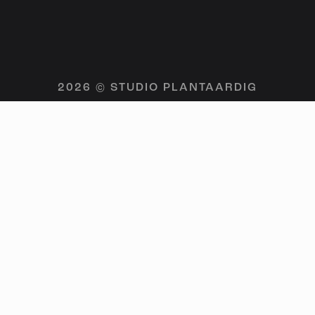
2026 © STUDIO PLANTAARDIG
NIEUWSBRIEF
Schrijf je in voor de nieuwsbrief en ontvang bericht
wanneer we een nieuwe aflevering uitbrengen.
MELD JE AAN