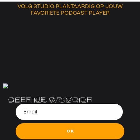
VOLG STUDIO PLANTAARDIG OP JOUW
FAVORIETE PODCAST PLAYER
GEEF JE OP VOOR
DE NIEUWSBRIEF
OK