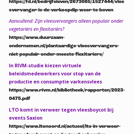
https://fd.nl/bedrijfsleven/2673085/1527444/vlee
svervanger-is-de-verkoopdip-weer-te-boven
Aanvullend: Zijn vleesvervangers alleen populair onder
vegetariërs en flexitariërs?
https://www.duurzaam-
ondernemen.nl/plantaardige-vleesvervangers-
niet-populair-onder-meeste-flexitariers/
In RIVM-studie kiezen virtuele
beleidsmedewerkers voor stop van de
productie en consumptie varkensvlees
https://www.rivm.nl/bibliotheek/rapporten/2023-
0475.pdf
LTO komt in verweer tegen vleesboycot bij
events Saxion
https://www.ltonoord.nl/actueel/lto-in-verweer-