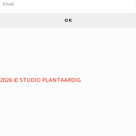
OK
2026 © STUDIO PLANTAARDIG
NIEUWSBRIEF
Schrijf je in voor de nieuwsbrief en ontvang bericht