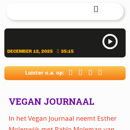
DECEMBER 12, 2025
35:15
Luister o.a. op:
VEGAN JOURNAAL
In het Vegan Journaal neemt Esther
Molenwijk met Pablo Moleman van