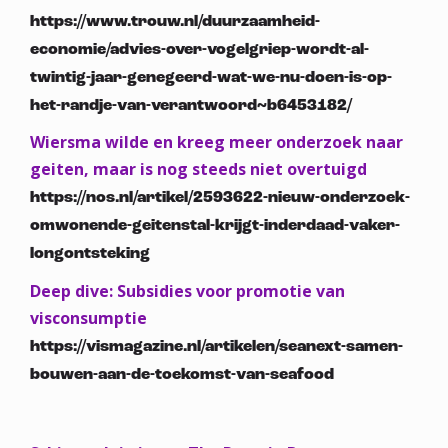
https://www.trouw.nl/duurzaamheid-
economie/advies-over-vogelgriep-wordt-al-
twintig-jaar-genegeerd-wat-we-nu-doen-is-op-
het-randje-van-verantwoord~b6453182/
Wiersma wilde en kreeg meer onderzoek naar
geiten, maar is nog steeds niet overtuigd
https://nos.nl/artikel/2593622-nieuw-onderzoek-
omwonende-geitenstal-krijgt-inderdaad-vaker-
longontsteking
Deep dive: Subsidies voor promotie van
visconsumptie
https://vismagazine.nl/artikelen/seanext-samen-
bouwen-aan-de-toekomst-van-seafood