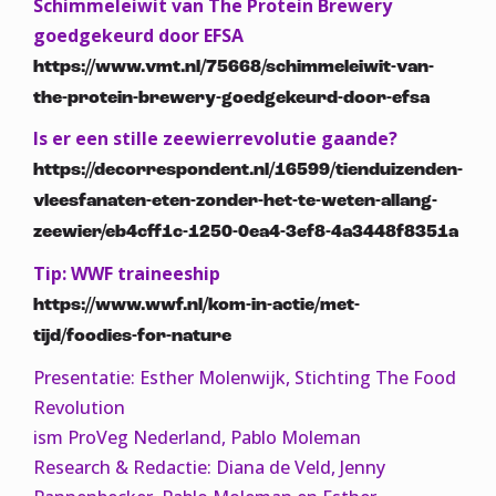
Schimmeleiwit van The Protein Brewery
goedgekeurd door EFSA
https://www.vmt.nl/75668/schimmeleiwit-van-
the-protein-brewery-goedgekeurd-door-efsa
Is er een stille zeewierrevolutie gaande?
https://decorrespondent.nl/16599/tienduizenden-
vleesfanaten-eten-zonder-het-te-weten-allang-
zeewier/eb4cff1c-1250-0ea4-3ef8-4a3448f8351a
Tip: WWF traineeship
https://www.wwf.nl/kom-in-actie/met-
tijd/foodies-for-nature
Presentatie: Esther Molenwijk, Stichting The Food
Revolution
ism ProVeg Nederland, Pablo Moleman
Research & Redactie: Diana de Veld, Jenny