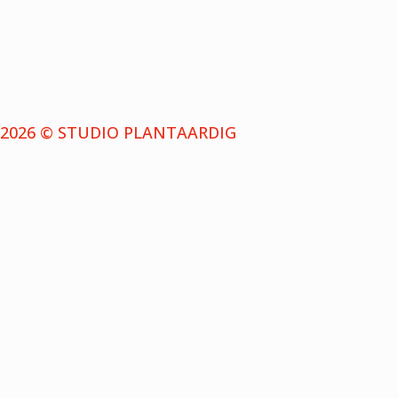
2026 © STUDIO PLANTAARDIG
NIEUWSBRIEF
Schrijf je in voor de nieuwsbrief en ontvang bericht
wanneer we een nieuwe aflevering uitbrengen.