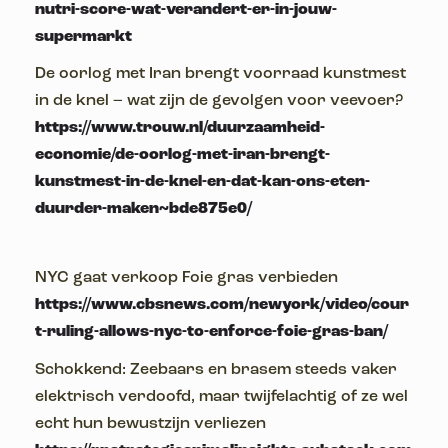
nutri-score-wat-verandert-er-in-jouw-
supermarkt
De oorlog met Iran brengt voorraad kunstmest
in de knel – wat zijn de gevolgen voor veevoer?
https://www.trouw.nl/duurzaamheid-
economie/de-oorlog-met-iran-brengt-
kunstmest-in-de-knel-en-dat-kan-ons-eten-
duurder-maken~bde875e0/
NYC gaat verkoop Foie gras verbieden
https://www.cbsnews.com/newyork/video/cour
t-ruling-allows-nyc-to-enforce-foie-gras-ban/
Schokkend: Zeebaars en brasem steeds vaker
elektrisch verdoofd, maar twijfelachtig of ze wel
echt hun bewustzijn verliezen