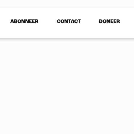
Featured on Homepage
ABONNEER
CONTACT
DONEER
Herbalizer
Ultrasonic