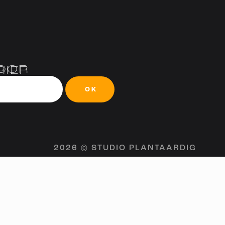
VOOR
IEF
OK
2026 © STUDIO PLANTAARDIG