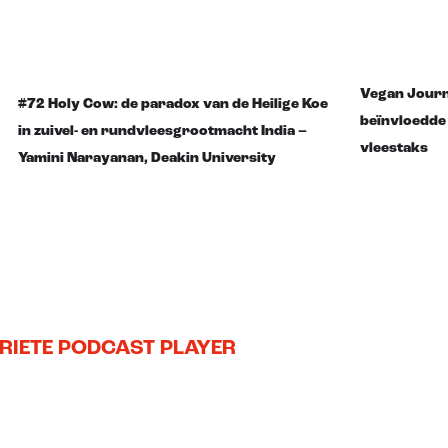
Vegan Journa
#72 Holy Cow: de paradox van de Heilige Koe
beïnvloedde
in zuivel- en rundvleesgrootmacht India –
vleestaks
Yamini Narayanan, Deakin University
RIETE PODCAST PLAYER