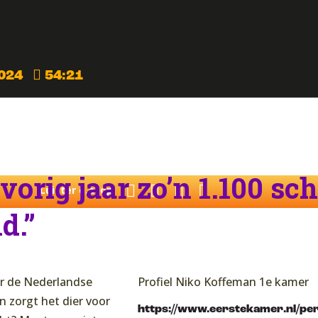
024
54:21
vorig jaar zo’n 1.100 sc
Luister o.a. op:
d.”
ar de Nederlandse
Profiel Niko Koffeman 1e kamer
n zorgt het dier voor
https://www.eerstekamer.nl/p