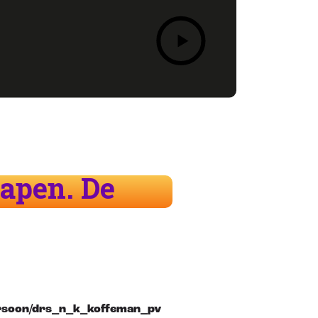
hapen. De
ersoon/drs_n_k_koffeman_pv