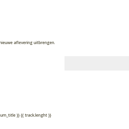
nieuwe aflevering uitbrengen.
bum_title }}
{{ track.lenght }}