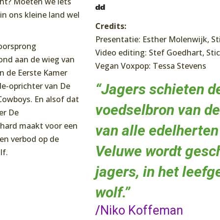
cht? Moeten we iets
dd
in ons kleine land wel
Credits:
Presentatie: Esther Molenwijk, S
oorsprong
Video editing: Stef Goedhart, St
ond aan de wieg van
Vegan Voxpop: Tessa Stevens
 in de Eerste Kamer
“Jagers schieten de
de-oprichter van De
Cowboys. En alsof dat
voedselbron van de
ter De
 hard maakt voor een
van alle edelherten
een verbod op de
Veluwe wordt gesc
lf.
jagers, in het leef
wolf.”
/
Niko Koffeman