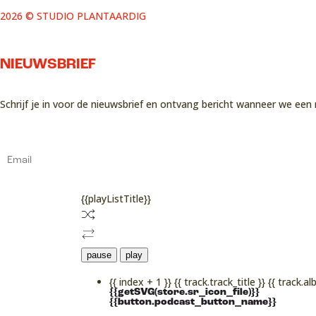
2026 © STUDIO PLANTAARDIG
NIEUWSBRIEF
Schrijf je in voor de nieuwsbrief en ontvang bericht wanneer we een 
{{playListTitle}}
pause
play
{{ index + 1 }}
{{ track.track_title }}
{{ track.al
{{getSVG(store.sr_icon_file)}}
{{button.podcast_button_name}}